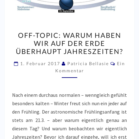
OFF-
OFF-TOPIC: WARUM HABEN
TOPIC:
WIR AUF DER ERDE
WARUM
ÜBERHAUPT JAHRESZEITEN?
HABEN
WIR
Komment
1. Februar 2017
Patricia Bellasie
Ein
AUF
Kommentar
DER
ERDE
Nach einem durchaus normalen – wenngleich gefühlt
ÜBERHAUPT
besonders kalten – Winter freut sich nun ein jeder auf
JAHRESZEITEN?
den Frühling. Der astronomische Frühlingsanfang ist
stets am 21.3. – aber warum eigentlich genau an
diesem Tag? Und warum beobachten wir eigentlich
Jahreszeiten? Bevor ich darauf eingehe, will ich erst