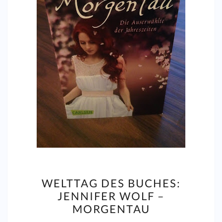
WELTTAG
WELTTAG DES BUCHES:
DES
JENNIFER WOLF –
BUCHES:
MORGENTAU
JENNIFER