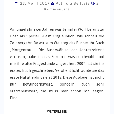
WOLF
Komment
23. April 2017
Patricia Bellasie
2
–
Kommentare
MORGENTAU
Vor ungefähr zwei Jahren war Jennifer Wolf bei uns zu
Gast als Special Guest. Unglaublich, wie schnell die
Zeit vergeht. Da wir zum Welttag des Buches ihr Buch
„Morgentau – Die Auserwählte der Jahreszeiten“
verlosen, habe ich das Forum etwas durchwühlt und
mir ihre alte Fragestunde angesehen. 2007 hat sie ihr
erstes Buch geschrieben. Veröffentlicht wurde sie das
erste Mal allerdings erst 2013. Diese Ausdauer ist nicht
nur bewundernswert, sondern auch sehr
erstrebenswert, das muss man schon mal sagen.
Eine…
WEITERLESEN
WEITERLESEN