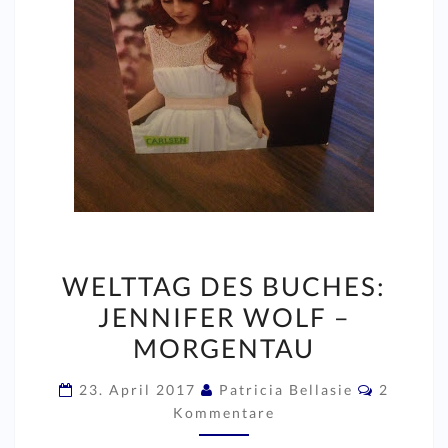
WELTTAG
WELTTAG DES BUCHES:
DES
JENNIFER WOLF –
BUCHES:
MORGENTAU
JENNIFER
WOLF
Komment
23. April 2017
Patricia Bellasie
2
–
Kommentare
MORGENTAU