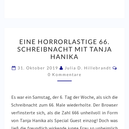
EINE
EINE HORRORLASTIGE 66.
HORRORLASTIGE
SCHREIBNACHT MIT TANJA
66.
HANIKA
SCHREIBNACHT
MIT
Komm
31. Oktober 2019
Julia D. Hillebrandt
TANJA
0 Kommentare
HANIKA
Es war ein Samstag, der 6. Tag der Woche, als sich die
Schreibnacht zum 66. Male wiederholte. Der Browser
verfinsterte sich, als die Zahl 666 unheilvoll in Form
von Tanja Hanika als Special Guest einzog! Doch was
ließ die freundlich wirkende junge Frau so unheimlich