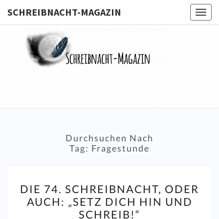
SCHREIBNACHT-MAGAZIN
Togg
navig
SCHREIB
MAGA
Durchsuchen Nach
Tag:
Fragestunde
DIE
DIE 74. SCHREIBNACHT, ODER
74.
AUCH: „SETZ DICH HIN UND
SCHREIBNACHT,
SCHREIB!“
ODER