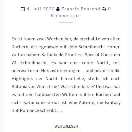
AUCH:
Kommenta
4. Juli 2020
Francis Behrend
0
„SETZ
Kommentare
DICH
HIN
Es ist kaum zwei Wochen her, da erschallte von allen
UND
Dächern, die irgendwie mit dem Schreibnacht-Forum
SCHREIB!“
zu tun haben: Katania de Groot ist Special Guest der
74. Schreibnacht. Es war eine coole Nacht, mit
unerwarteten Herausforderungen – und bevor ich die
Highlights der Nacht hervorhebe, stelle ich euch
Katania vor. Wer ist sie? Was schreibt sie? Und was hat
es mit den halbnackten Wölfen in ihren Büchern auf
sich? Katania de Groot ist eine Autorin, die Fantasy
mit Romance schreibt….
WEITERLESEN
WEITERLESEN