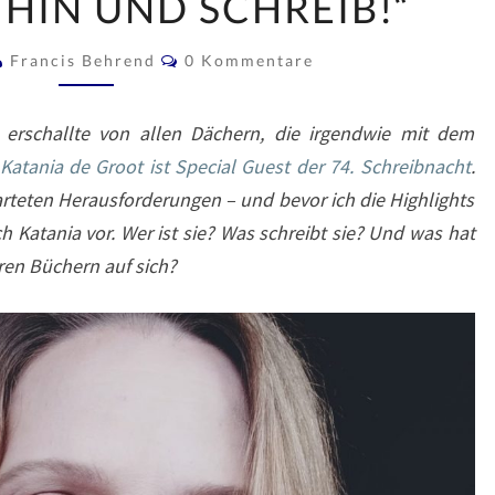
 HIN UND SCHREIB!“
ODER
Kommentare
AUCH:
Francis Behrend
0 Kommentare
„SETZ
DICH
erschallte von allen Dächern, die irgendwie mit dem
HIN
Katania de Groot ist Special Guest der 74. Schreibnacht
.
UND
rteten Herausforderungen – und bevor ich die Highlights
SCHREIB!“
h Katania vor. Wer ist sie? Was schreibt sie? Und was hat
ren Büchern auf sich?