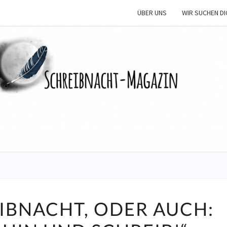
ÜBER UNS
WIR SUCHEN DI
SCHR
M
DIE
EIBNACHT, ODER AUCH:
74.
SCHREIBNACHT,