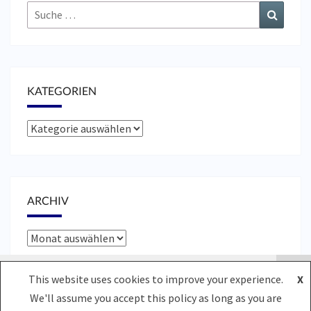
Suche
Suchen
nach:
KATEGORIEN
Kategorien
ARCHIV
Archiv
Cookies erleichtern die Bereitstellung unserer Dienste.
This website uses cookies to improve your experience.
X
Mit der Nutzung unserer Dienste erklären Sie sich damit
We'll assume you accept this policy as long as you are
einverstanden, dass wir Cookies verwenden.
Weitere
© 2026
|
Stolz präsentiert von
WordPress
|
Theme:
Nisarg