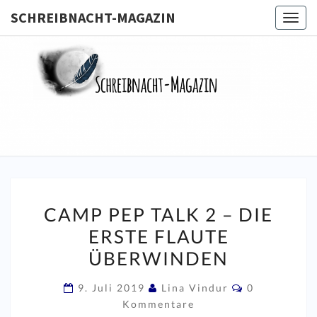
SCHREIBNACHT-MAGAZIN
Togg
navig
SCHREIB
MAGA
CAMP
CAMP PEP TALK 2 – DIE
PEP
ERSTE FLAUTE
TALK
ÜBERWINDEN
2
–
Kommentare
9. Juli 2019
Lina Vindur
0
DIE
Kommentare
ERSTE