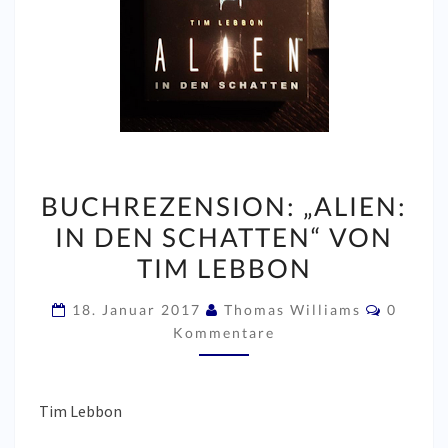
BUCHREZENSION:
BUCHREZENSION: „ALIEN:
„ALIEN:
IN DEN SCHATTEN“ VON
IN
TIM LEBBON
DEN
SCHATTEN“
Kommen
18. Januar 2017
Thomas Williams
0
VON
Kommentare
TIM
LEBBON
Tim Lebbon