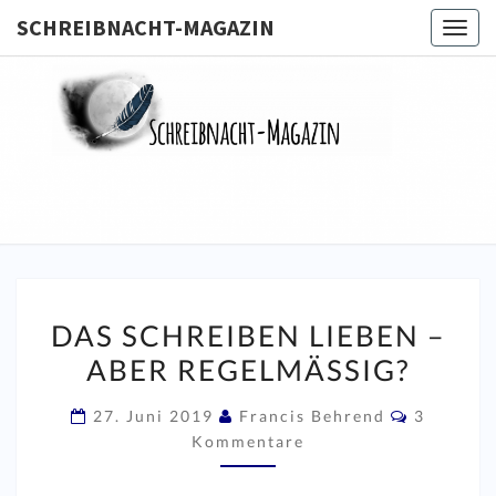
SCHREIBNACHT-MAGAZIN
Togg
navig
SCHREIB
MAGA
DAS
DAS SCHREIBEN LIEBEN –
SCHREIBEN
ABER REGELMÄSSIG?
LIEBEN
–
Komment
27. Juni 2019
Francis Behrend
3
ABER
Kommentare
REGELMÄSSIG?