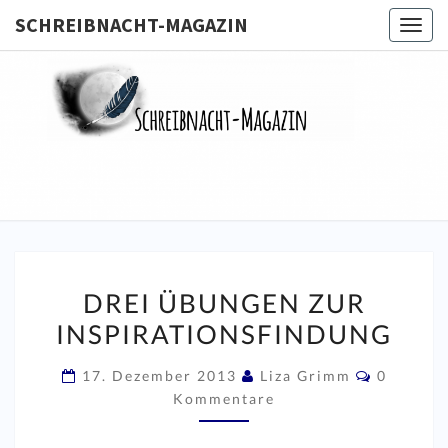
SCHREIBNACHT-MAGAZIN
Togg
navig
SCHREIB
MAGA
DREI
DREI ÜBUNGEN ZUR
ÜBUNGEN
INSPIRATIONSFINDUNG
ZUR
INSPIRATIONSFINDUNG
Komment
17. Dezember 2013
Liza Grimm
0
Kommentare