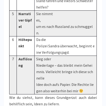
sland fahren und Viktors Schwester
helfen?
5
Narrati
Sie nimmt
ver Gipf
es,
el
um es nach Russland zu schmuggel
n.
6
Höhepu
Da die
nkt
Polizei Sandra überwacht, beginnt e
ine Verfolgungsjagd.
7
Auflösu
Sieg oder
ng
Niederlage – das bleibt mein Gehei
mnis. Vielleicht bringe ich diese sch
nelle
Idee doch aufs Papier. Die Rechte lie
gen also weiterhin bei mir
Wie du siehst, kann dieses Grundgerüst auch dabei
behilflich sein, Ideen zu liefern.