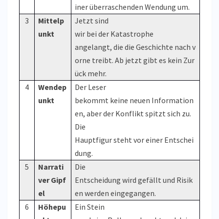
iner überraschenden Wendung um.
3
Mittelp
Jetzt sind
unkt
wir bei der Katastrophe
angelangt, die die Geschichte nach v
orne treibt. Ab jetzt gibt es kein Zur
ück mehr.
4
Wendep
Der Leser
unkt
bekommt keine neuen Information
en, aber der Konflikt spitzt sich zu.
Die
Hauptfigur steht vor einer Entschei
dung.
5
Narrati
Die
ver Gipf
Entscheidung wird gefällt und Risik
el
en werden eingegangen.
6
Höhepu
Ein Stein