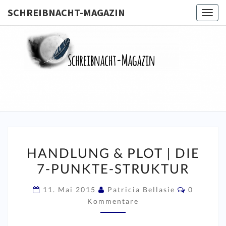
SCHREIBNACHT-MAGAZIN
Togg
navig
SCHREIB
MAGA
HANDLUNG
HANDLUNG & PLOT | DIE
&
7-PUNKTE-STRUKTUR
PLOT
|
Komment
11. Mai 2015
Patricia Bellasie
0
DIE
Kommentare
7-
PUNKTE-