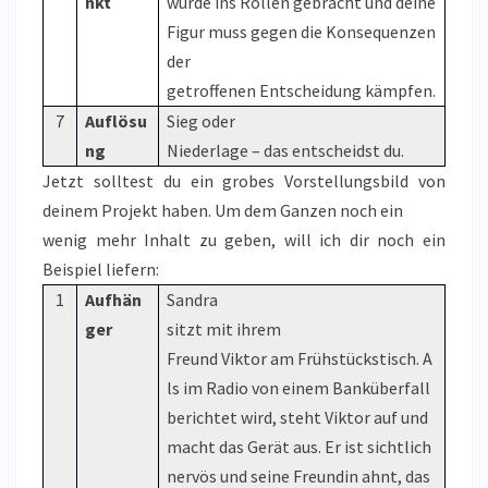
nkt
wurde ins Rollen gebracht und deine
Figur muss gegen die Konsequenzen
der
getroffenen Entscheidung kämpfen.
7
Auflösu
Sieg oder
ng
Niederlage – das entscheidst du.
Jetzt solltest du ein grobes Vorstellungsbild von
deinem Projekt haben. Um dem Ganzen noch ein
wenig mehr Inhalt zu geben, will ich dir noch ein
Beispiel liefern:
1
Aufhän
Sandra
ger
sitzt mit i
hrem
Freund Viktor am Frühstückstisch. A
ls im Radio von einem Banküberfall
berichtet wird, steht Viktor auf und
macht das Gerät aus. Er ist sichtlich
nervös und seine Freundin ahnt, das