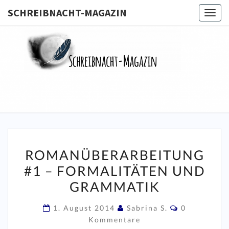
SCHREIBNACHT-MAGAZIN
Togg
navig
SCHREIB
MAGA
ROMANÜBERARBEITUNG
ROMANÜBERARBEITUNG
#1
#1 – FORMALITÄTEN UND
–
GRAMMATIK
FORMALITÄTEN
UND
Kommentar
1. August 2014
Sabrina S.
0
GRAMMATIK
Kommentare