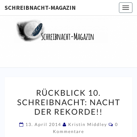
SCHREIBNACHT-MAGAZIN
Togg
navig
SCHREIB
MAGA
RÜCKBLICK
RÜCKBLICK 10.
10.
SCHREIBNACHT: NACHT
SCHREIBNACHT:
DER REKORDE!!
NACHT
DER
Komment
13. April 2014
Kristin Middley
0
REKORDE!!
Kommentare