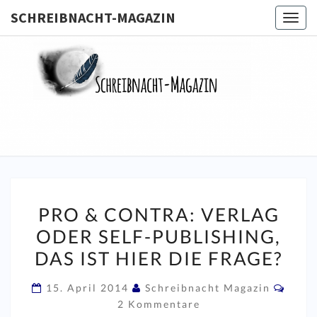
SCHREIBNACHT-MAGAZIN
Togg
navig
SCHREIB
MAGA
PRO
PRO & CONTRA: VERLAG
&
ODER SELF-PUBLISHING,
CONTRA:
DAS IST HIER DIE FRAGE?
VERLAG
ODER
Komm
15. April 2014
Schreibnacht Magazin
SELF-
2 Kommentare
PUBLISHING,