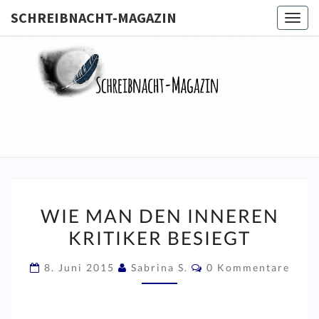
SCHREIBNACHT-MAGAZIN
Togg
navig
SCHREIB
MAGA
WIE
WIE MAN DEN INNEREN
MAN
KRITIKER BESIEGT
DEN
INNEREN
Kommentare
8. Juni 2015
Sabrina S.
0 Kommentare
KRITIKER
BESIEGT