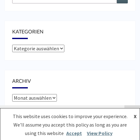
nach:
KATEGORIEN
Kategorien
ARCHIV
Archiv
Cookies erleichtern die Bereitstellung unserer Dienste.
This website uses cookies to improve your experience.
X
Mit der Nutzung unserer Dienste erklären Sie sich damit
We'll assume you accept this policy as long as you are
einverstanden, dass wir Cookies verwenden.
Weitere
© 2026
|
Stolz präsentiert von
WordPress
|
Theme:
Nisarg
using this website
Accept
View Policy
Informationen
OK