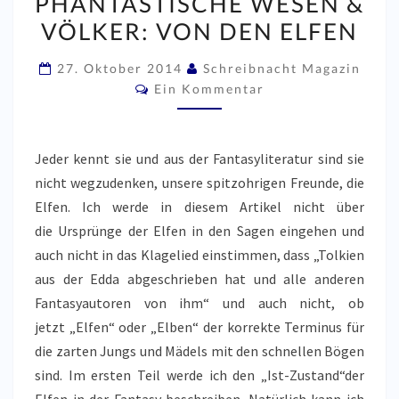
PHANTASTISCHE WESEN &
PHANTASTISCHE
VÖLKER: VON DEN ELFEN
WESEN
&
27. Oktober 2014
Schreibnacht Magazin
VÖLKER:
Kommentare
Ein Kommentar
VON
DEN
ELFEN
Jeder kennt sie und aus der Fantasyliteratur sind sie
nicht wegzudenken, unsere spitzohrigen Freunde, die
Elfen. Ich werde in diesem Artikel nicht über
die Ursprünge der Elfen in den Sagen eingehen und
auch nicht in das Klagelied einstimmen, dass „Tolkien
aus der Edda abgeschrieben hat und alle anderen
Fantasyautoren von ihm“ und auch nicht, ob
jetzt „Elfen“ oder „Elben“ der korrekte Terminus für
die zarten Jungs und Mädels mit den schnellen Bögen
sind. Im ersten Teil werde ich den „Ist-Zustand“der