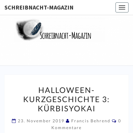
SCHREIBNACHT-MAGAZIN
Togg
navig
SCHREIB
MAGA
HALLOWEEN-
HALLOWEEN-
KURZGESCHICHTE
KURZGESCHICHTE 3:
3:
KÜRBISYOKAI
KÜRBISYOKAI
Komme
23. November 2019
Francis Behrend
0
Kommentare