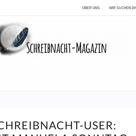
ÜBER UNS
WIR SUCHEN DI
SCHR
M
MEET
CHREIBNACHT-USER:
THE
SCHREIBNACHT-