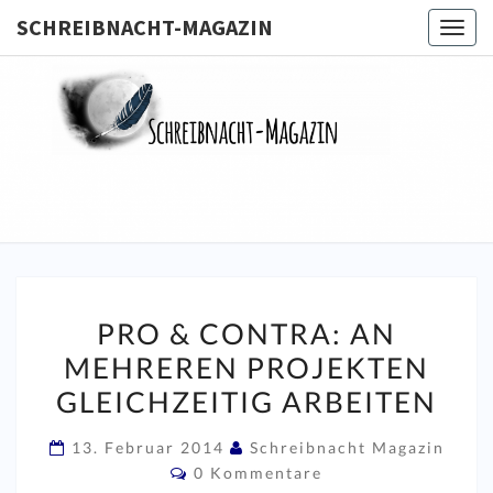
SCHREIBNACHT-MAGAZIN
Togg
navig
SCHREIB
MAGA
PRO
PRO & CONTRA: AN
&
MEHREREN PROJEKTEN
CONTRA:
GLEICHZEITIG ARBEITEN
AN
MEHREREN
13. Februar 2014
Schreibnacht Magazin
PROJEKTEN
Kommentare
0 Kommentare
GLEICHZEITIG