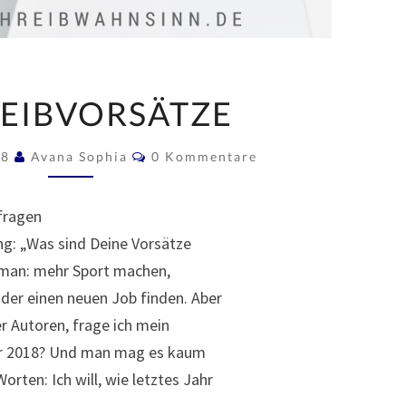
SCHREIBVORSÄTZE
EIBVORSÄTZE
Kommentare
18
Avana Sophia
0 Kommentare
fragen
g: „Was sind Deine Vorsätze
t man: mehr Sport machen,
der einen neuen Job finden. Aber
er Autoren, frage ich mein
für 2018? Und man mag es kaum
rten: Ich will, wie letztes Jahr