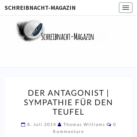
SCHREIBNACHT-MAGAZIN
Togg
navig
SCHREIB
MAGA
DER
DER ANTAGONIST |
ANTAGONIST
SYMPATHIE FÜR DEN
|
TEUFEL
SYMPATHIE
FÜR
Kommenta
8. Juli 2014
Thomas Williams
0
DEN
Kommentare
TEUFEL