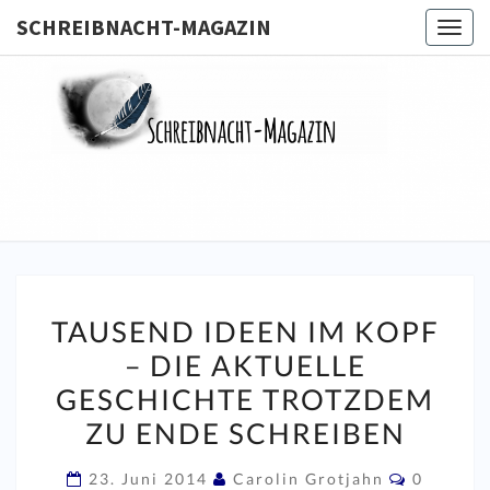
SCHREIBNACHT-MAGAZIN
Togg
navig
SCHREIB
MAGA
TAUSEND
TAUSEND IDEEN IM KOPF
IDEEN
– DIE AKTUELLE
IM
GESCHICHTE TROTZDEM
KOPF
–
ZU ENDE SCHREIBEN
DIE
Komment
23. Juni 2014
Carolin Grotjahn
0
AKTUELLE