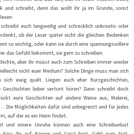
k und schreibt, denn das wollt ihr ja im Grunde, sonst
 lesen.
 schreibt euch langweilig und schrecklich unkreativ oder
denkt, ob der Leser später nicht die gleichen Bedenken
 denn so wichtig, oder kann sie durch eine spannungsvollere
der das Gefühl bekommt, sie gern zu schreiben.
schichte, aber ihr müsst euch zum Schreiben immer wieder
ielleicht nicht euer Medium? Solche Dinge muss man sich
 sich ewig quält. Liegen euch eher Kurzgeschichten,
e Geschichten lieber vertont hören? Dann schreibt doch
ückt eure Geschichten auf andere Weise aus, Malerei,
… Die Möglichkeiten dafür sind unbegrenzt und für jedes
m, auf der es ein Heim findet.
eit und innere Unruhe können auch eine Schreibunlust
g, dass ihr auf Körper und Geist hört. Geht zum Arzt,