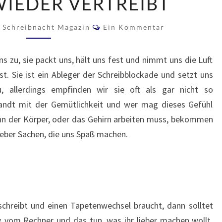
IEDER VERTREIBT
IE M
Kommentare
AN S
Schreibnacht Magazin
Ein Kommentar
IE W
IEDER V
uns zu, sie packt uns, hält uns fest und nimmt uns die Luft
ERTREIBT
. Sie ist ein Ableger der Schreibblockade und setzt uns
 allerdings empfinden wir sie oft als gar nicht so
andt mit der Gemütlichkeit und wer mag dieses Gefühl
enn der Körper, oder das Gehirn arbeiten muss, bekommen
ieber Sachen, die uns Spaß machen.
 schreibt und einen Tapetenwechsel braucht, dann solltet
 vom Rechner und das tun, was ihr lieber machen wollt,