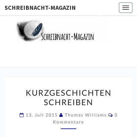
SCHREIBNACHT-MAGAZIN
Togg
navig
SCHREIB
MAGA
KURZGESCHICHTEN
KURZGESCHICHTEN
SCHREIBEN
SCHREIBEN
Komment
13. Juli 2015
Thomas Williams
0
Kommentare