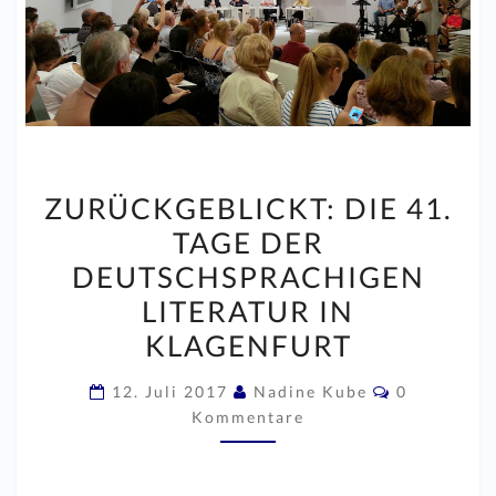
ZURÜCKGEBLICKT:
ZURÜCKGEBLICKT: DIE 41.
DIE
TAGE DER
41.
DEUTSCHSPRACHIGEN
TAGE
DER
LITERATUR IN
DEUTSCHSPRACHIGEN
KLAGENFURT
LITERATUR
Kommentar
IN
12. Juli 2017
Nadine Kube
0
Kommentare
KLAGENFURT